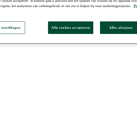
 cookies accepteren” te klikken gaat u akkoord met het opslaan van cookies op uw apparaat voo
vigatie, het analyseren van websitegebruik en om ons te helpen bij onze marketingprojecten.
Pr
-instellingen
Alle cookies accepteren
Alles afwijzen