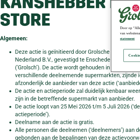
KANSHEBBER PER
STORE
Door op “Alle
van websitena
Algemeen:
statement
Deze actie is geïnitieerd door Grolsche Bierbrouwer
Cookie
Nederland B.V., gevestigd te Enschede aan de Bro
('Grolsch’). De actie wordt gehouden in vestiginge
verschillende deelnemende supermarkten, zijnde 
afzonderlijk de aanbieder van deze actie (‘aanbiede
De actie en actieperiode zal duidelijk kenbaar we
zijn in de betreffende supermarkt van aanbieder.
De actie loopt van 25 Mei 2026 t/m 5 Juli 2026 (‘de
actieperiode’).
Deelname aan de actie is gratis.
Alle personen die deelnemen (‘deelnemers’) aan de
gebonden aan de bepalingen van deze actievoorw