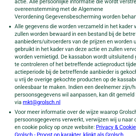
actie. Alle persoonlijke informatie die wordt verstre
overeenstemming met de Algemene
Verordening Gegevensbescherming worden behan
Alle gegevens die worden verzameld in het kader v
zullen worden bewaard in een bestand bij de betr
aanbieders/uitvoerders van de prijzen en worden u
gebruikt in het kader van deze actie en zullen verv
worden vernietigd. De kassabon wordt uitsluitend
te controleren of het betreffende actieproduct tijd
actieperiode bij de betreffende aanbieder is gekoc
u vrij de overige gekochte producten op de kassab
onleesbaar te maken. Indien een deelnemer zijn/h
persoonsgegevens wil aanpassen, kan dit gemeld
via
mkt@grolsch.nl
Voor meer informatie over de wijze waarop Grolsc
persoonsgegevens verwerkt, verwijzen wij u naar 
en cookie policy op onze website:
Privacy & Cookie 
Grolsch - Proost op karakter, klinkt als Grolsch.