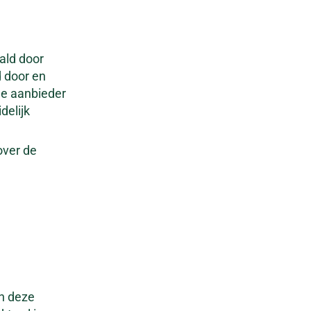
ald door
d door en
De aanbieder
delijk
over de
n deze