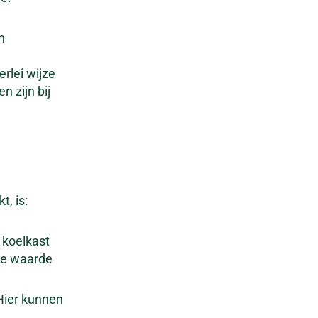
n
rlei wijze
n zijn bij
t, is:
 koelkast
ale waarde
 Hier kunnen