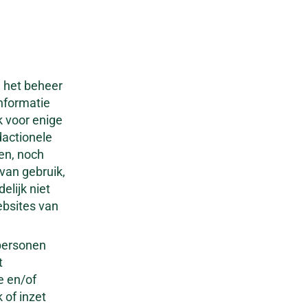
n het beheer
informatie
jk voor enige
dactionele
en, noch
 van gebruik,
delijk niet
ebsites van
ppersonen
t
e en/of
 of inzet