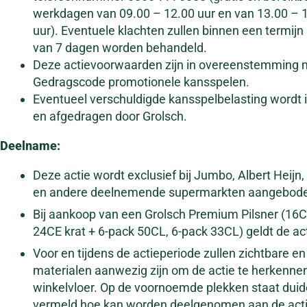
werkdagen van 09.00 – 12.00 uur en van 13.00 – 
uur). Eventuele klachten zullen binnen een termijn
van 7 dagen worden behandeld.
Deze actievoorwaarden zijn in overeenstemming 
Gedragscode promotionele kansspelen.
Eventueel verschuldigde kansspelbelasting wordt
en afgedragen door Grolsch.
Deelname
:
Deze actie wordt exclusief bij Jumbo, Albert Heijn
en andere deelnemende supermarkten aangebod
Bij aankoop van een Grolsch Premium Pilsner (16C
24CE krat + 6-pack 50CL, 6-pack 33CL) geldt de act
Voor en tijdens de actieperiode zullen zichtbare e
materialen aanwezig zijn om de actie te herkenne
winkelvloer. Op de voornoemde plekken staat duide
vermeld hoe kan worden deelgenomen aan de acti