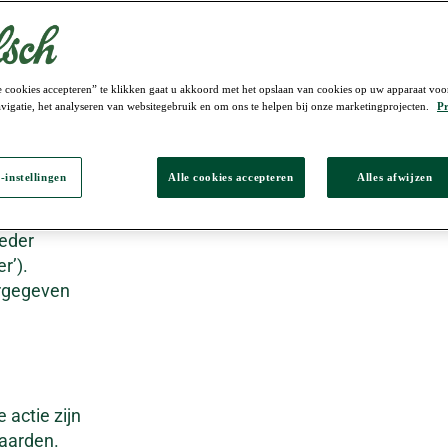
 cookies accepteren” te klikken gaat u akkoord met het opslaan van cookies op uw apparaat voo
vigatie, het analyseren van websitegebruik en om ons te helpen bij onze marketingprojecten.
Pr
ij
-instellingen
Alle cookies accepteren
Alles afwijzen
uwerslaan 1
n van
ieder
r’).
ergegeven
 actie zijn
aarden.