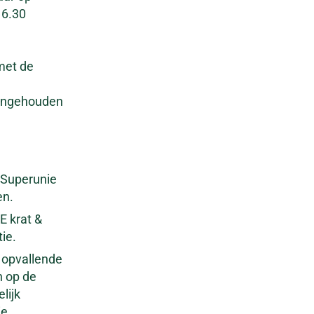
16.30
met de
 ingehouden
, Superunie
en.
E krat &
ie.
n opvallende
n op de
lijk
e.