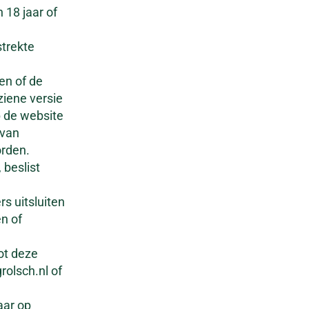
 18 jaar of
trekte
en of de
ziene versie
p de website
 van
orden.
 beslist
s uitsluiten
n of
ot deze
rolsch.nl of
aar op