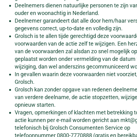
Deelnemers dienen natuurlijke personen te zijn van
ouder en woonachtig in Nederland.
Deelnemer garandeert dat alle door hem/haar vers
gegevens correct, up-to-date en volledig zijn.
Grolsch is te allen tijde gerechtigd deze voorwaard
voorwaarden van de actie zelf te wijzigen. Een her
van de voorwaarden zal alsdan zo snel mogelijk o
geplaatst worden onder vermelding van de datum
wijziging, dan wel anderszins gecommuniceerd w
In gevallen waarin deze voorwaarden niet voorziet,
Grolsch.
Grolsch kan zonder opgave van redenen deelnemer
van verdere deelname, de actie stopzetten, wijzige
opnieuw starten.
Vragen, opmerkingen of klachten met betrekking t
actie kunnen per e-mail worden gericht aan mkt@g
telefonisch bij Grolsch Consumenten Service op
telefoonnummer 0800-7770888 (gratis en bereikb