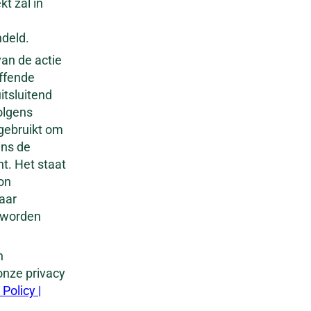
kt zal in
deld.
an de actie
effende
itsluitend
olgens
 gebruikt om
ens de
ht. Het staat
on
aar
 worden
h
onze privacy
Policy |